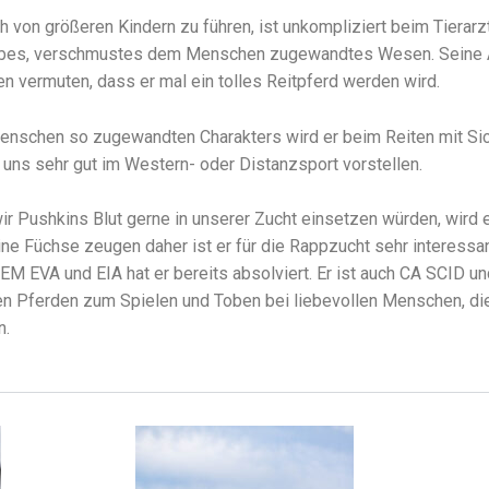
auch von größeren Kindern zu führen, ist unkompliziert beim Tier
r liebes, verschmustes dem Menschen zugewandtes Wesen. Sein
n vermuten, dass er mal ein tolles Reitpferd werden wird.
nschen so zugewandten Charakters wird er beim Reiten mit Sich
n uns sehr gut im Western- oder Distanzsport vorstellen.
wir Pushkins Blut gerne in unserer Zucht einsetzen würden, wird
ine Füchse zeugen daher ist er für die Rappzucht sehr interessa
M EVA und EIA hat er bereits absolviert. Er ist auch CA SCID und
ren Pferden zum Spielen und Toben bei liebevollen Menschen, 
n.