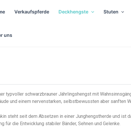
me
Verkaufspferde
Deckhengste
Stuten
r uns
iger typvoller schwarzbrauner Jährlingshengst mit Wahnsinnsgä
bäude und einem nervenstarken, selbstbewussten aber sanften 
n steht seit dem Absetzen in einer Junghengstherde und ist da
g für die Entwicklung stabiler Bänder, Sehnen und Gelenke.